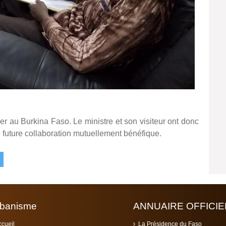
er au Burkina Faso. Le ministre et son visiteur ont donc
e future collaboration mutuellement bénéfique.
banisme
ANNUAIRE OFFICIE
ccueil
La Présidence du Faso