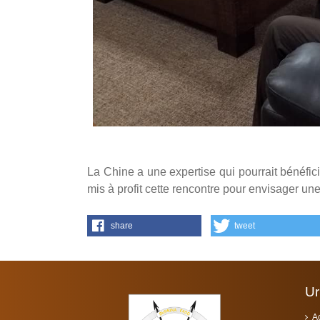
un-habitat
ppub
La Chine a une expertise qui pourrait bénéfici
mis à profit cette rencontre pour envisager un
share
tweet
Ur
A