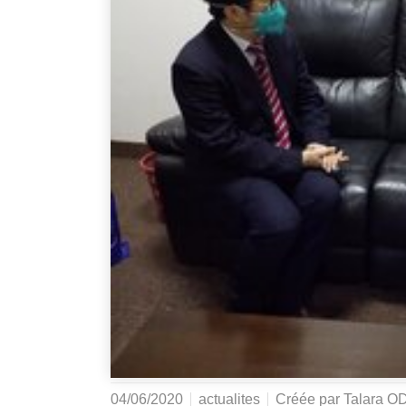
04/06/2020
actualites
Créée par
Talara 