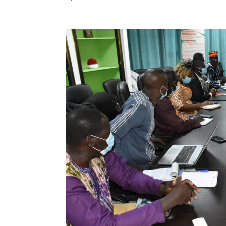
un-habitat
ppub