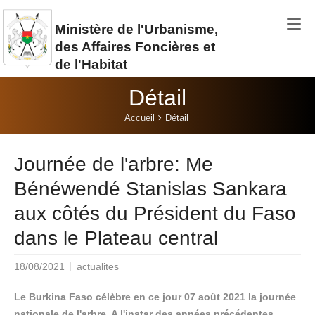
Aller au contenu principal
Ministère de l'Urbanisme,
des Affaires Foncières et
de l'Habitat
Détail
Vous êtes ici:
Accueil
Détail
Journée de l'arbre: Me
Bénéwendé Stanislas Sankara
aux côtés du Président du Faso
dans le Plateau central
18/08/2021
actualites
Le Burkina Faso célèbre en ce jour 07 août 2021 la journée
nationale de l'arbre. A l'instar des années précédentes,