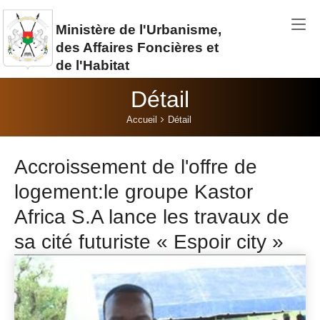
Aller au contenu principal
Ministère de l'Urbanisme,
des Affaires Foncières et
de l'Habitat
Détail
Vous êtes ici:
Accueil
Détail
Accroissement de l'offre de
logement:le groupe Kastor
Africa S.A lance les travaux de
sa cité futuriste « Espoir city »