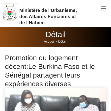
Aller au contenu principal
Ministère de l'Urbanisme,
des Affaires Foncières et
de l'Habitat
Détail
Vous êtes ici:
Accueil
Détail
Promotion du logement
décent:Le Burkina Faso et le
Sénégal partagent leurs
expériences diverses