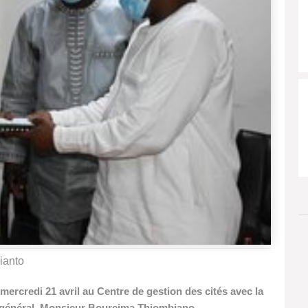
ianto
 mercredi 21 avril au Centre de gestion des cités avec la
r général, Monsieur Boureima Thiombiano.