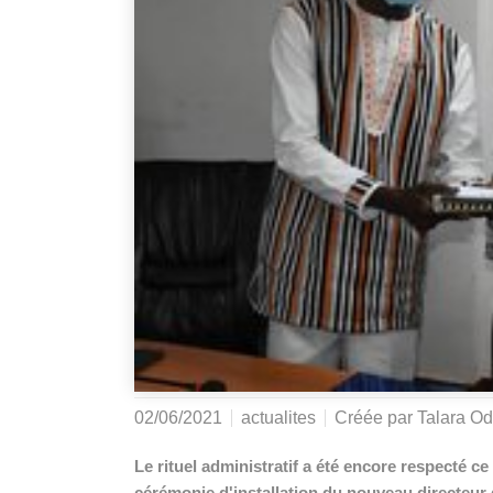
02/06/2021
actualites
Créée par
Talara Od
Le rituel administratif a été encore respecté ce
cérémonie d'installation du nouveau directeu