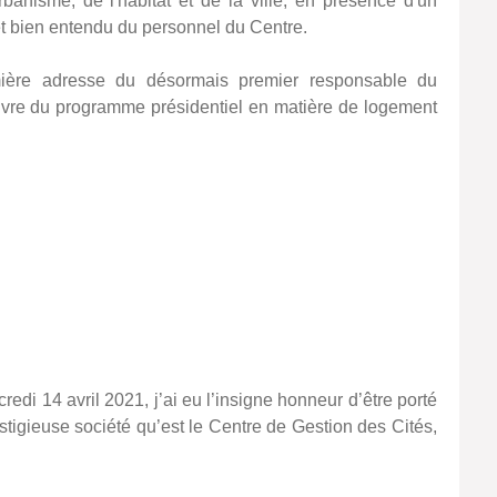
banisme, de l'habitat et de la ville, en présence d'un
 et bien entendu du personnel du Centre.
ière adresse du désormais premier responsable du
vre du programme présidentiel en matière de logement
redi 14 avril 2021, j’ai eu l’insigne honneur d’être porté
estigieuse société qu’est le Centre de Gestion des Cités,