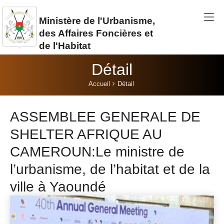
Aller au contenu principal
Ministère de l'Urbanisme,
des Affaires Foncières et
de l'Habitat
Détail
Vous êtes ici:
Accueil
Détail
ASSEMBLEE GENERALE DE
SHELTER AFRIQUE AU
CAMEROUN:Le ministre de
l’urbanisme, de l’habitat et de la
ville à Yaoundé